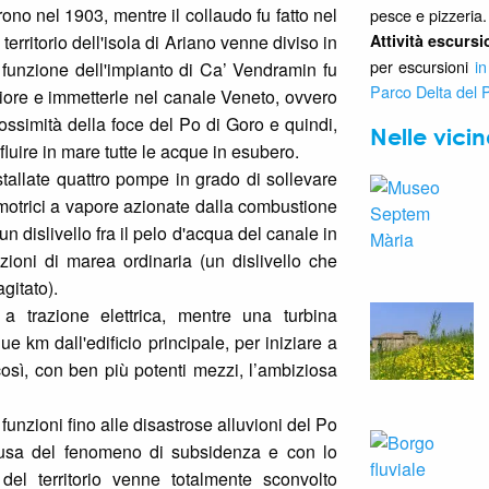
ono nel 1903, mentre il collaudo fu fatto nel
pesce e pizzeria.
 territorio dell'isola di Ariano venne diviso in
Attività escursi
per escursioni
in
a funzione dell'impianto di Ca’ Vendramin fu
Parco Delta del 
eriore e immetterle nel canale Veneto, ovvero
ossimità della foce del Po di Goro e quindi,
Nelle vici
fluire in mare tutte le acque in esubero.
stallate quattro pompe in grado di sollevare
motrici a vapore azionate dalla combustione
n dislivello fra il pelo d'acqua del canale in
zioni di marea ordinaria (un dislivello che
gitato).
 a trazione elettrica, mentre una turbina
e km dall'edificio principale, per iniziare a
così, con ben più potenti mezzi, l’ambiziosa
unzioni fino alle disastrose alluvioni del Po
ausa del fenomeno di subsidenza e con lo
 del territorio venne totalmente sconvolto