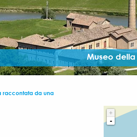
Museo della
lta raccontata da una
+
-