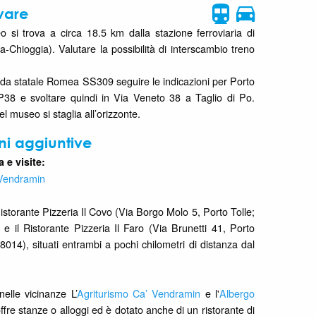
vare
eo si trova a circa 18.5 km dalla stazione ferroviaria di
a-Chioggia). Valutare la possibilità di interscambio treno
rada statale Romea SS309 seguire le indicazioni per Porto
P38 e svoltare quindi in Via Veneto 38 a Taglio di Po.
l museo si staglia all’orizzonte.
ni aggiuntive
 e visite:
Vendramin
 Ristorante Pizzeria Il Covo (Via Borgo Molo 5, Porto Tolle;
 e il Ristorante Pizzeria Il Faro (Via Brunetti 41, Porto
88014), situati entrambi a pochi chilometri di distanza dal
elle vicinanze L’
Agriturismo Ca’ Vendramin
e l'
Albergo
offre stanze o alloggi ed è dotato anche di un ristorante di