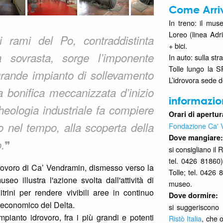
Come Arri
In treno: il mus
Loreo (linea Adri
 rami del Po, contraddistinta
+ bici.
la sovrasta, sorge l’imponente
In auto: sulla st
Tolle lungo la S
grande impianto di sollevamento
L’idrovora sede de
a bonifica meccanizzata d’inizio
informazio
eologia industriale fa compiere
Orari di apertura
io nel tempo, alla scoperta della
Fondazione Ca' 
Dove mangiare:
❞
.
si consigliano il
tel. 0426 81860)
idrovoro di Ca’ Vendramin, dismesso verso la
Tolle; tel. 0426 
eo illustra l'azione svolta dall'attività di
museo.
rini per rendere vivibili aree in continuo
Dove dormire:
o economico del Delta.
si suggeriscono n
mpianto idrovoro, fra i più grandi e potenti
Ristò Italia
, che 