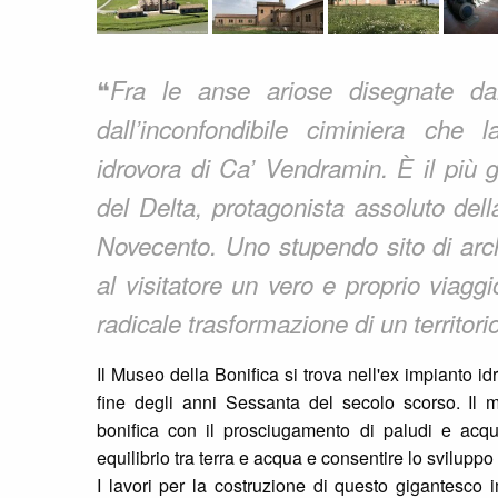
❝
Fra le anse ariose disegnate dai
dall’inconfondibile ciminiera che 
idrovora di Ca’ Vendramin. È il più 
del Delta, protagonista assoluto dell
Novecento. Uno stupendo sito di arch
al visitatore un vero e proprio viagg
radicale trasformazione di un territorio
Il Museo della Bonifica si trova nell'ex impianto 
fine degli anni Sessanta del secolo scorso. Il mus
bonifica con il prosciugamento di paludi e acquit
equilibrio tra terra e acqua e consentire lo svilupp
I lavori per la costruzione di questo gigantesco i