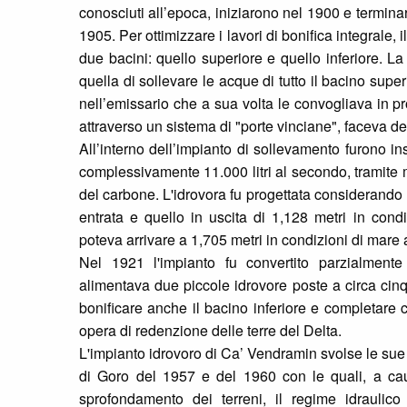
conosciuti all’epoca, iniziarono nel 1900 e terminar
1905. Per ottimizzare i lavori di bonifica integrale, il
due bacini: quello superiore e quello inferiore. L
quella di sollevare le acque di tutto il bacino sup
nell’emissario che a sua volta le convogliava in pr
attraverso un sistema di "porte vinciane", faceva de
All’interno dell’impianto di sollevamento furono in
complessivamente 11.000 litri al secondo, tramite 
del carbone. L'idrovora fu progettata considerando u
entrata e quello in uscita di 1,128 metri in condi
poteva arrivare a 1,705 metri in condizioni di mare a
Nel 1921 l'impianto fu convertito parzialmente
alimentava due piccole idrovore poste a circa cinqu
bonificare anche il bacino inferiore e completare 
opera di redenzione delle terre del Delta.
L'impianto idrovoro di Ca’ Vendramin svolse le sue f
di Goro del 1957 e del 1960 con le quali, a c
sprofondamento dei terreni, il regime idraulico