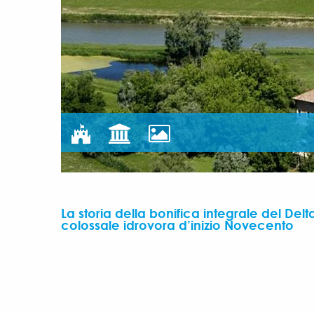
La storia della bonifica integrale del De
colossale idrovora d’inizio Novecento