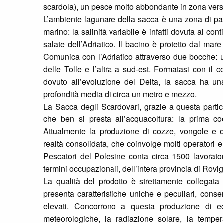
scardola), un pesce molto abbondante in zona verso
L’ambiente lagunare della sacca è una zona di pas
marino: la salinità variabile è infatti dovuta al con
salate dell’Adriatico. Il bacino è protetto dal mare
Comunica con l’Adriatico attraverso due bocche: u
delle Tolle e l’altra a sud-est. Formatasi con il 
dovuto all’evoluzione del Delta, la sacca ha una
profondità media di circa un metro e mezzo.
La Sacca degli Scardovari, grazie a questa partic
che ben si presta all’acquacoltura: la prima co
Attualmente la produzione di cozze, vongole e 
realtà consolidata, che coinvolge molti operatori e
Pescatori del Polesine conta circa 1500 lavorator
termini occupazionali, dell’intera provincia di Rovig
La qualità del prodotto è strettamente collegata a
presenta caratteristiche uniche e peculiari, consen
elevati. Concorrono a questa produzione di ecce
meteorologiche, la radiazione solare, la temper