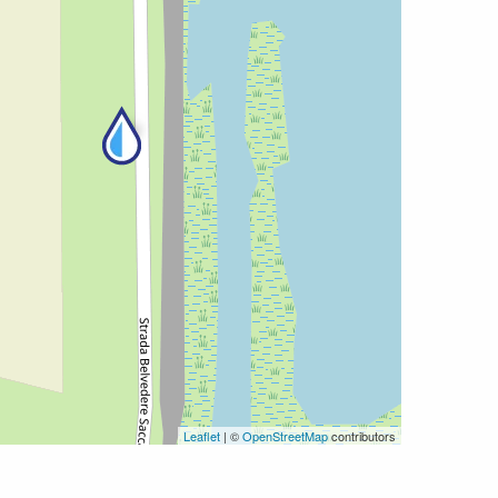
Leaflet
| ©
OpenStreetMap
contributors