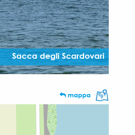
Sacca degli Scardovari
mappa