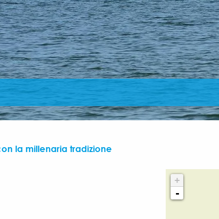
on la millenaria tradizione
+
-