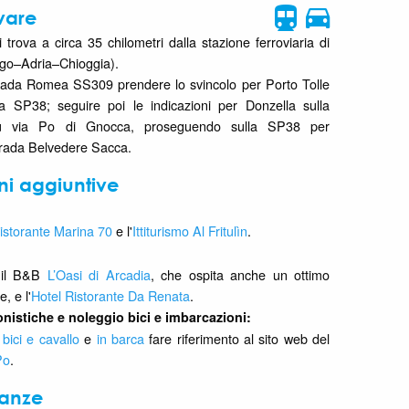
vare
si trova a circa 35 chilometri dalla stazione ferroviaria di
igo–Adria–Chioggia).
trada Romea SS309 prendere lo svincolo per Porto Tolle
a SP38; seguire poi le indicazioni per Donzella sulla
 via Po di Gnocca, proseguendo sulla SP38 per
trada Belvedere Sacca.
ni aggiuntive
istorante Marina 70
e l'
Ittiturismo Al Fritulìn
.
o il B&B
L’Oasi di Arcadia
, che ospita anche un ottimo
, e l'
Hotel Ristorante Da Renata
.
onistiche e noleggio bici e imbarcazioni:
 bici e cavallo
e
in barca
fare riferimento al sito web del
Po
.
nanze