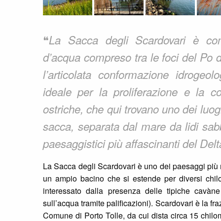
❝
La Sacca degli Scardovari è co
d’acqua compreso tra le foci del Po d
l’articolata conformazione idrogeol
ideale per la proliferazione e la c
ostriche, che qui trovano uno dei luog
sacca, separata dal mare da lidi sabb
paesaggistici più affascinanti del Delt
La Sacca degli Scardovari è uno dei paesaggi più ric
un ampio bacino che si estende per diversi chilom
interessato dalla presenza delle tipiche cavàn
sull’acqua tramite palificazioni). Scardovari è la f
Comune di Porto Tolle, da cui dista circa 15 chilom