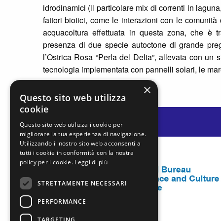
idrodinamici (il particolare mix di correnti in laguna, 
fattori biotici, come le interazioni con le comunità 
acquacoltura effettuata in questa zona, che è tra 
presenza di due specie autoctone di grande pre
l’Ostrica Rosa “Perla del Delta”, allevata con un 
tecnologia implementata con pannelli solari, le mar
×
Questo sito web utilizza
cookie
Questo sito web utilizza i cookie per
migliorare la tua esperienza di navigazione.
Utilizzando il nostro sito web acconsenti a
tutti i cookie in conformità con la nostra
policy per i cookie.
Leggi di più
STRETTAMENTE NECESSARI
PERFORMANCE
TARGETING