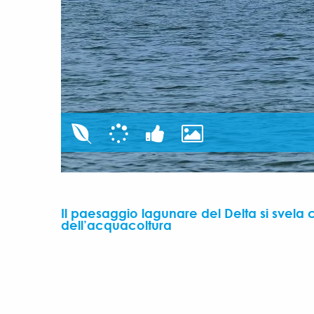
Il paesaggio lagunare del Delta si svela c
dell’acquacoltura