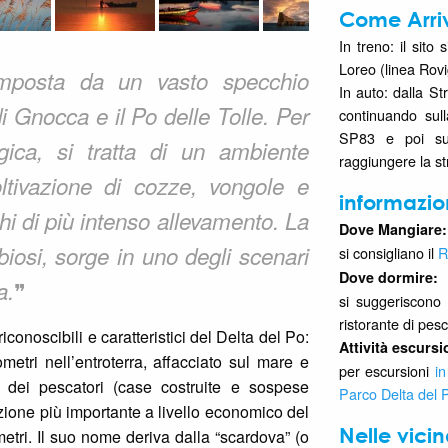
Come Arri
In treno: il sito 
Loreo (linea Rov
mposta da un vasto specchio
In auto: dalla S
i Gnocca e il Po delle Tolle. Per
continuando sull
SP83 e poi su
ogica, si tratta di un ambiente
raggiungere la s
oltivazione di cozze, vongole e
informazio
hi di più intenso allevamento. La
Dove Mangiare:
iosi, sorge in uno degli scenari
si consigliano il
R
Dove dormire:
❞
a.
si suggeriscon
ristorante di pesce
onoscibili e caratteristici del Delta del Po:
Attività escursi
etri nell’entroterra, affacciato sul mare e
per escursioni
in
e dei pescatori (case costruite e sospese
Parco Delta del 
razione più importante a livello economico del
Nelle vici
etri. Il suo nome deriva dalla “scardova” (o