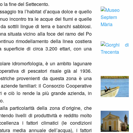
 la fine del Settecento.
saggio tra l’habitat d’acqua dolce e quello
tinuo incontro tra le acque dei fiumi e quelle
 da sottili lingue di terra e banchi sabbiosi.
na situata vicino alla foce del ramo del Po
continuo rimodellamento della linea costiera
 superficie di circa 3.200 ettari, con una
olare idromorfologia, è un ambito lagunare
operativa di pescatori risale già al 1936.
ostriche provenienti da questa zona è una
 aziende familiari: il Consorzio Cooperative
i e ciò lo rende la più grande azienda, in
o.
lla particolarità della zona d’origine, che
tendo livelli di produttività e reddito molto
llenza i fattori climatici (le condizioni
atura media annuale dell’acqua), i fattori