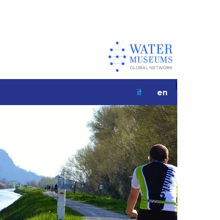
|
it
en