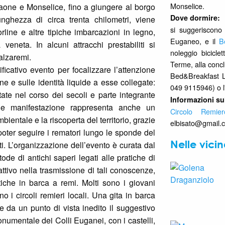
Monselice.
aone e Monselice, fino a giungere al borgo
Dove dormire:
unghezza di circa trenta chilometri, viene
si suggeriscon
ine e altre tipiche imbarcazioni in legno,
Euganeo
, e il
B
veneta. In alcuni attracchi prestabiliti si
noleggio bicicle
alzaremi.
Terme, alla concl
cativo evento per focalizzare l’attenzione
Bed&Breakfast L'
ne e sulle identità liquide a esse collegate:
049 9115946) o l
ate nel corso dei secoli e parte integrante
Informazioni su
ale manifestazione rappresenta anche un
Circolo Remie
ntale e la riscoperta del territorio, grazie
elbisato@gmail.
i poter seguire i rematori lungo le sponde del
Nelle vici
ti. L’organizzazione dell’evento è curata dal
de di antichi saperi legati alle pratiche di
ttivo nella trasmissione di tali conoscenze,
tiche in barca a remi. Molti sono i giovani
no i circoli remieri locali. Una gita in barca
e da un punto di vista inedito il suggestivo
onumentale dei Colli Euganei, con i castelli,