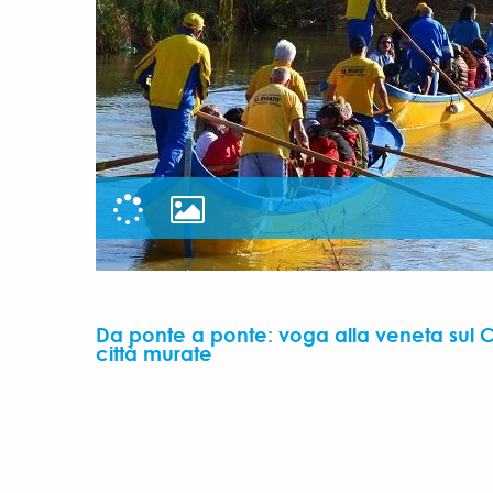
Da ponte a ponte: voga alla veneta sul C
città murate