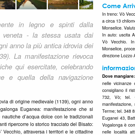
Come Arri
In treno: Vò Vec
a circa 13 chilome
mente in legno e spinti dalla
Monselice. Valutar
a veneta - la stessa usata dai
In auto: uscita 
Vò Vecchio. In 
gni anno la più antica idrovia dei
Monselice, proce
39). La manifestazione rievoca
direzione Lozzo 
iche qui esercitate, celebrando
informazio
ce e quella della navigazione
Dove mangiare:
nelle vicinanze
consigliano il ri
732, Vò; tel. 
rovia di origine medievale (1139), ogni anno
manifestazione, 
ogalonga Euganea: manifestazione che si
Terme; tel. 348 
e nautiche d’acqua dolce con le tradizionali
Euganei 43, Batt
anti ripercorre lo storico tracciato del Bisato:
Vogalonga è comu
Vecchio, attraversa i territori e le cittadine
nelle località a