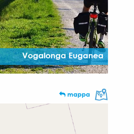
Vogalonga Euganea
mappa