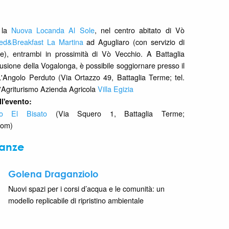
o la
Nuova Locanda Al Sole
,
nel centro abitato di Vò
ed&Breakfast La Martina
ad Agugliaro (con servizio di
tte), entrambi in prossimità di Vò Vecchio. A Battaglia
usione della Vogalonga, è possibile soggiornare presso il
Angolo Perduto (Via Ortazzo 49, Battaglia Terme; tel.
'Agriturismo Azienda Agricola
Villa Egizia
ll'evento:
ro El Bisato
(Via Squero 1, Battaglia Terme;
com)
nanze
Golena Draganziolo
Nuovi spazi per i corsi d’acqua e le comunità: un
modello replicabile di ripristino ambientale