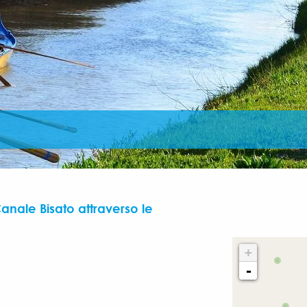
anale Bisato attraverso le
+
-