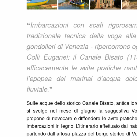
❝
Imbarcazioni con scafi rigorosa
tradizionale tecnica della voga all
gondolieri di Venezia - ripercorrono o
Colli Euganei: il Canale Bisato (11
efficacemente le avite pratiche naut
l’epopea dei marinai d’acqua dol
❞
fluviale.
Sulle acque dello storico Canale Bisato, antica id
si svolge nel mese di giugno la suggestiva V
propone di rievocare e diffondere le avite pratich
imbarcazioni in legno. L’itinerario effettuato dai nat
partendo dall’ariosa piazza del borgo storico di Vo’ 