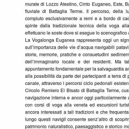
murate di Lozzo Atestino, Cinto Euganeo, Este, B
fluviale di Battaglia Terme. Il percorso, della l
compiuto esclusivamente a remi e a bordo di caorl
spinte dalla tradizionale tecnica della voga alla 
effettuano le soste dove si esegue lo scenografico 
La Vogalonga Euganea rappresenta oggi un signifi
sull’importanza delle vie d’acqua navigabili patavi
storie, memorie, pratiche e consuetudini sediment
dell’immaginario locale e dei residenti. Ma t
appuntamento fondamentale per la salvaguardia ambie
alla possibilità da parte dei partecipanti a terra d
canale, attraverso i percorsi ciclo pedonali esisten
Circolo Remiero El Bisato di Battaglia Terme, custo
navigazione interna e ancor oggi particolarmente a
con corsi di voga alla veneta ed escursioni turis
ancora interessati a tali tradizioni e che frequenta
lungo questi navigli consente senz’altro di scoprir
patrimonio naturalistico, paesaggistico e storico m