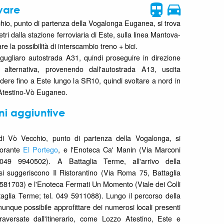
vare
chio, punto di partenza della Vogalonga Euganea, si trova
tri dalla stazione ferroviaria di Este, sulla linea Mantova-
e la possibilità di interscambio treno + bici.
Agugliaro autostrada A31, quindi proseguire in direzione
alternativa, provenendo dall'autostrada A13, uscita
dere fino a Este lungo la SR10, quindi svoltare a nord in
Atestino-Vò Euganeo.
ni aggiuntive
 di Vò Vecchio, punto di partenza della Vogalonga, si
storante
El Portego
, e l'Enoteca Ca' Manin (
Via Marconi
049 9940502). A Battaglia Terme, all'arrivo della
si suggeriscono Il Ristorantino (Via Roma 75, Battaglia
8581703) e l'Enoteca Fermati Un Momento (Viale dei Colli
aglia Terme; tel. 049 5911088). Lungo il percorso della
nque possibile approfittare dei numerosi locali presenti
ttraversate dall'itinerario, come Lozzo Atestino, Este e