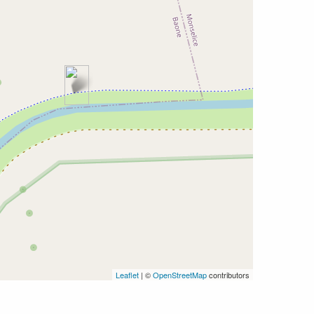
Leaflet
| ©
OpenStreetMap
contributors