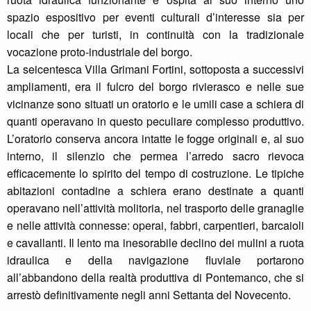
spazio espositivo per eventi culturali d’interesse sia per
locali che per turisti, in continuità con la tradizionale
vocazione proto-industriale del borgo.
La seicentesca Villa Grimani Fortini, sottoposta a successivi
ampliamenti, era il fulcro del borgo rivierasco e nelle sue
vicinanze sono situati un oratorio e le umili case a schiera di
quanti operavano in questo peculiare complesso produttivo.
L’oratorio conserva ancora intatte le fogge originali e, al suo
interno, il silenzio che permea l’arredo sacro rievoca
efficacemente lo spirito del tempo di costruzione. Le tipiche
abitazioni contadine a schiera erano destinate a quanti
operavano nell’attività molitoria, nel trasporto delle granaglie
e nelle attività connesse: operai, fabbri, carpentieri, barcaioli
e cavallanti. Il lento ma inesorabile declino dei mulini a ruota
idraulica e della navigazione fluviale portarono
all’abbandono della realtà produttiva di Pontemanco, che si
arrestò definitivamente negli anni Settanta del Novecento.