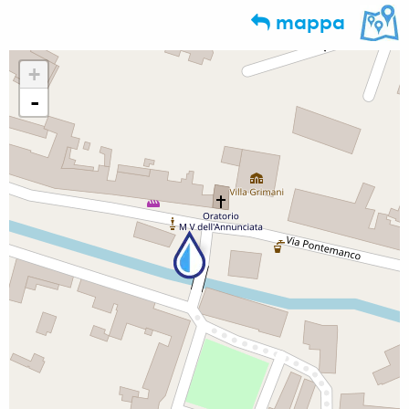
mappa
+
-