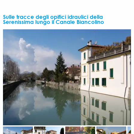
Sulle tracce degli opifici idraulici della
Serenissima lungo il Canale Biancolino