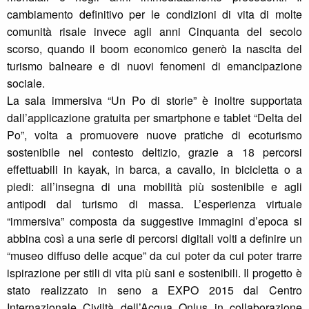
cambiamento definitivo per le condizioni di vita di molte
comunità risale invece agli anni Cinquanta del secolo
scorso, quando il boom economico generò la nascita del
turismo balneare e di nuovi fenomeni di emancipazione
sociale.
La sala immersiva “Un Po di storie” è inoltre supportata
dall’applicazione gratuita per smartphone e tablet “Delta del
Po”, volta a promuovere nuove pratiche di ecoturismo
sostenibile nel contesto deltizio, grazie a 18 percorsi
effettuabili in kayak, in barca, a cavallo, in bicicletta o a
piedi: all’insegna di una mobilità più sostenibile e agli
antipodi dal turismo di massa. L’esperienza virtuale
“immersiva” composta da suggestive immagini d’epoca si
abbina così a una serie di percorsi digitali volti a definire un
“museo diffuso delle acque” da cui poter da cui poter trarre
ispirazione per stili di vita più sani e sostenibili. Il progetto è
stato realizzato in seno a EXPO 2015 dal Centro
Internazionale Civiltà dell’Acqua Onlus in collaborazione