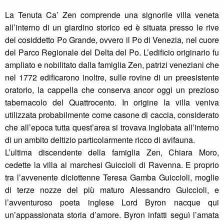
La Tenuta Ca’ Zen comprende una signorile villa veneta
all’interno di un giardino storico ed è situata presso le rive
del cosiddetto Po Grande, ovvero il Po di Venezia, nel cuore
del Parco Regionale del Delta del Po. L’edificio originario fu
ampliato e nobilitato dalla famiglia Zen, patrizi veneziani che
nel 1772 edificarono inoltre, sulle rovine di un preesistente
oratorio, la cappella che conserva ancor oggi un prezioso
tabernacolo del Quattrocento. In origine la villa veniva
utilizzata probabilmente come casone di caccia, considerato
che all’epoca tutta quest’area si trovava inglobata all’interno
di un ambito deltizio particolarmente ricco di avifauna.
L’ultima discendente della famiglia Zen, Chiara Moro,
cedette la villa ai marchesi Guiccioli di Ravenna. E proprio
tra l’avvenente diciottenne Teresa Gamba Guiccioli, moglie
di terze nozze del più maturo Alessandro Guiccioli, e
l’avventuroso poeta inglese Lord Byron nacque qui
un’appassionata storia d’amore. Byron infatti seguì l’amata