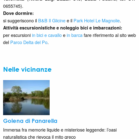
0655745).
Dove dormire:
si suggeriscono il
B&B Il Glicine
e il
Park Hotel Le Magnolie
.
Attività escursionistiche e noleggio bici e imbarcazioni:
per escursioni
in bici e cavallo
e
in barca
fare riferimento al sito web
del
Parco Delta del Po
.
Nelle vicinanze
Golena di Panarella
Immersa fra memorie liquide e misteriose leggende: l’oasi
naturalistica che rievoca il mito greco