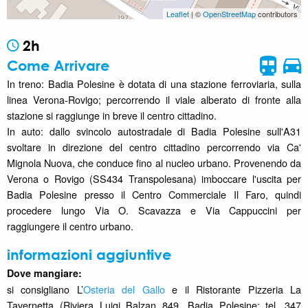
Leaflet
| ©
OpenStreetMap
contributors
2h
Come Arrivare
In treno: Badia Polesine è dotata di una stazione ferroviaria, sulla
linea Verona-Rovigo; percorrendo il viale alberato di fronte alla
stazione si raggiunge in breve il centro cittadino.
In auto: dallo svincolo autostradale di Badia Polesine sull'A31
svoltare in direzione del centro cittadino percorrendo via Ca'
Mignola Nuova, che conduce fino al nucleo urbano. Provenendo da
Verona o Rovigo (SS434 Transpolesana) imboccare l'uscita per
Badia Polesine presso il Centro Commerciale Il Faro, quindi
procedere lungo Via O. Scavazza e Via Cappuccini per
raggiungere il centro urbano.
informazioni aggiuntive
Dove mangiare:
si consigliano L’
Osteria del Gallo
e il Ristorante Pizzeria La
Tavernetta (Riviera Luigi Balzan 849, Badia Polesine; tel. 347