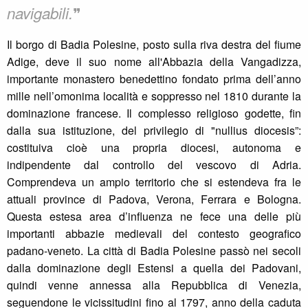
❞
navigabili.
Il borgo di Badia Polesine, posto sulla riva destra del fiume
Adige, deve il suo nome all'Abbazia della Vangadizza,
importante monastero benedettino fondato prima dell’anno
mille nell’omonima località e soppresso nel 1810 durante la
dominazione francese. Il complesso religioso godette, fin
dalla sua istituzione, del privilegio di "nullius diocesis”:
costituiva cioè una propria diocesi, autonoma e
indipendente dal controllo del vescovo di Adria.
Comprendeva un ampio territorio che si estendeva fra le
attuali province di Padova, Verona, Ferrara e Bologna.
Questa estesa area d’influenza ne fece una delle più
importanti abbazie medievali del contesto geografico
padano-veneto. La città di Badia Polesine passò nei secoli
dalla dominazione degli Estensi a quella dei Padovani,
quindi venne annessa alla Repubblica di Venezia,
seguendone le vicissitudini fino al 1797, anno della caduta