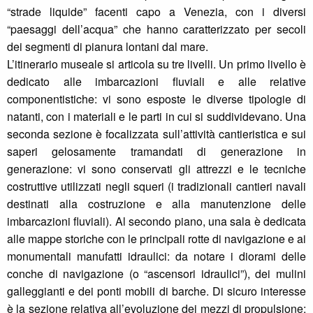
“strade liquide” facenti capo a Venezia, con i diversi
“paesaggi dell’acqua” che hanno caratterizzato per secoli
dei segmenti di pianura lontani dal mare.
L’itinerario museale si articola su tre livelli. Un primo livello è
dedicato alle imbarcazioni fluviali e alle relative
componentistiche: vi sono esposte le diverse tipologie di
natanti, con i materiali e le parti in cui si suddividevano. Una
seconda sezione è focalizzata sull’attività cantieristica e sui
saperi gelosamente tramandati di generazione in
generazione: vi sono conservati gli attrezzi e le tecniche
costruttive utilizzati negli squeri (i tradizionali cantieri navali
destinati alla costruzione e alla manutenzione delle
imbarcazioni fluviali). Al secondo piano, una sala è dedicata
alle mappe storiche con le principali rotte di navigazione e ai
monumentali manufatti idraulici: da notare i diorami delle
conche di navigazione (o “ascensori idraulici”), dei mulini
galleggianti e dei ponti mobili di barche. Di sicuro interesse
è la sezione relativa all’evoluzione dei mezzi di propulsione: