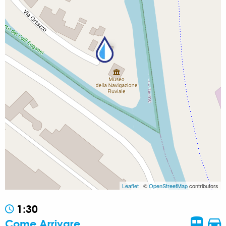
Leaflet
| ©
OpenStreetMap
contributors
1:30
Come Arrivare