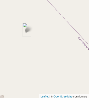
Leaflet
| ©
OpenStreetMap
contributors