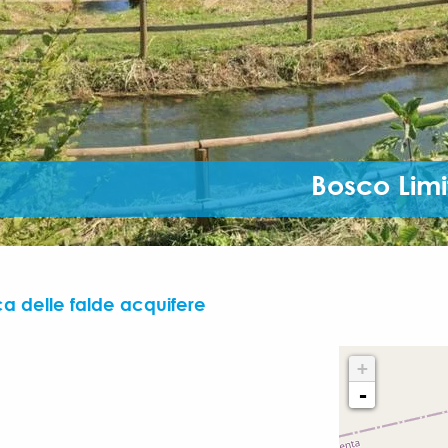
Bosco Lim
ca delle falde acquifere
+
-