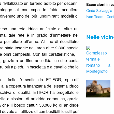
 rivitalizzato un terreno adibito per decenni
Escursioni in c
rotegge al contempo le falde acquifere
Onda Selvaggia - 
 è divenuto uno dei più lungimiranti modelli di
Ivan Team - Cent
erso una rete idrica artificiale di oltre un
nta, tale rete è in grado d’immettere nel
Nelle vici
per ettaro all’anno. Al fine di ricostituire
no state inserite nell’area oltre 2.300 specie
 e olmi campestri. Con tali caratteristiche, il
e, grazie a un itinerario didattico che conta
uibili a piedi, in bicicletta e a cavallo che lo
co Limite è svolto da ETIFOR, spin-off
alla copertura finanziaria del sistema idrico
boschiva di qualità, ETIFOR ha progettato e
lle emissioni di anidride carbonica, grazie
ma che il bosco catturi 50.000 kg di anidride
ovute all’utilizzo di combustibili fossili per