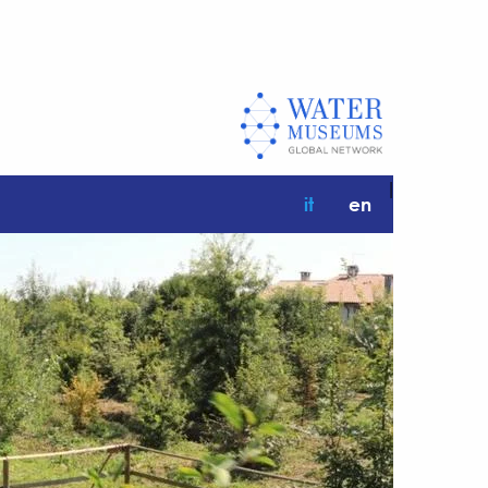
|
it
en