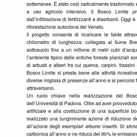
sotterranee. È stato così radicalmente trasformato e
a uso agricolo intensivo. Il Bosco Limite p
dall’infiltrazione di fertilizzanti e diserbanti. Oggi
riforestazione autoctona del Veneto.
Il progetto consente di ricaricare le falde attrav
chilometro di lunghezza: collegata al fiume Bre
sottosuolo fino a un milione di metri cubi d’acqua 
l’ambiente tipico delle antiche foreste planiziali so
di arbusti e alberi fra cui querce, carpini, frassini
Bosco Limite si presta bene alle attività ricreativ
diverse migliaia di presenze all’anno e ai percorsi fr
attraversano.
Un ruolo chiave nella realizzazione del Bos
dell’Università di Padova. Oltre ad aver provveduto 
artificiale e alla costituzione di una superficie 
realizzato una lungimirante azione di riduzione de
all’azione degli esemplari arborei inseriti. Si sti
carbonica all’anno e ne riduca del 90% le emissioni d