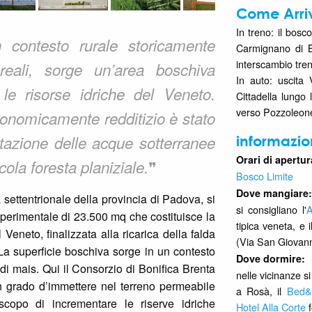
Come Arri
In treno: il bosco
n contesto rurale storicamente
Carmignano di Br
interscambio tren
ereali, sorge un’area boschiva
In auto: uscita
 le risorse idriche del Veneto.
Cittadella lungo
verso Pozzoleon
conomicamente redditizio è stato
tazione delle acque sotterranee
informazio
Orari di apertura
❞
cola foresta planiziale.
Bosco Limite
Dove mangiare:
à settentrionale della provincia di Padova, si
si consigliano l'
A
perimentale di 23.500 mq che costituisce la
tipica veneta, e 
 Veneto, finalizzata alla ricarica della falda
(Via San Giovann
 La superficie boschiva sorge in un contesto
Dove dormire:
 di mais. Qui il Consorzio di Bonifica Brenta
nelle vicinanze s
n grado d’immettere nel terreno permeabile
a Rosà, il
Bed&
 scopo di incrementare le riserve idriche
Hotel Alla Corte
f