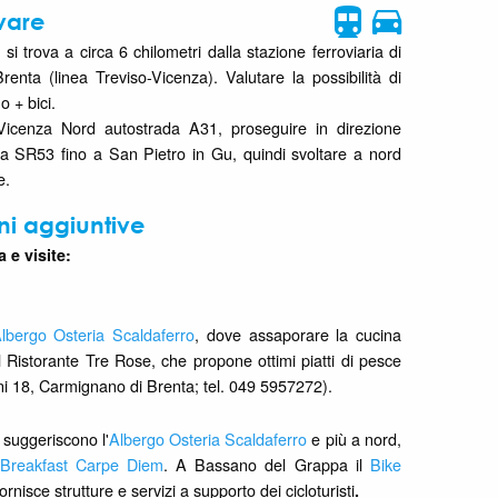
vare
 si trova a circa 6 chilometri dalla stazione ferroviaria di
enta (linea Treviso-Vicenza). Valutare la possibilità di
o + bici.
 Vicenza Nord autostrada A31, proseguire in direzione
 la SR53 fino a San Pietro in Gu, quindi svoltare a nord
e.
ni aggiuntive
 e visite:
lbergo Osteria Scaldaferro
, dove assaporare la cucina
il Ristorante Tre Rose, che propone ottimi piatti di pesce
i 18, Carmignano di Brenta; tel. 049 5957272).
i suggeriscono l'
Albergo Osteria Scaldaferro
e più a nord,
Breakfast Carpe Diem
. A Bassano del Grappa il
Bike
ornisce strutture e servizi a supporto dei cicloturisti
.