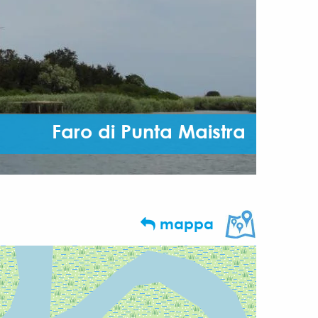
Faro di Punta Maistra
mappa