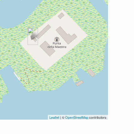
Leaflet
| ©
OpenStreetMap
contributors