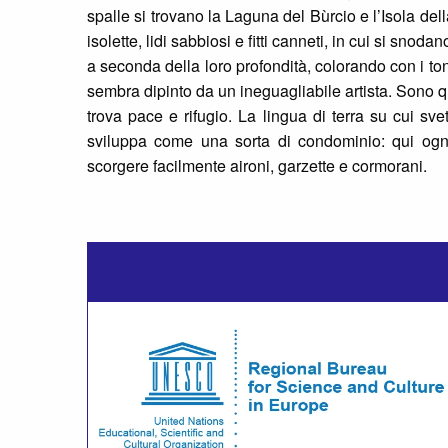
spalle si trovano la Laguna del Bùrcio e l’Isola dell
isolette, lidi sabbiosi e fitti canneti, in cui si snoda
a seconda della loro profondità, colorando con i to
sembra dipinto da un ineguagliabile artista. Sono que
trova pace e rifugio. La lingua di terra su cui sve
sviluppa come una sorta di condominio: qui ogn
scorgere facilmente aironi, garzette e cormorani.