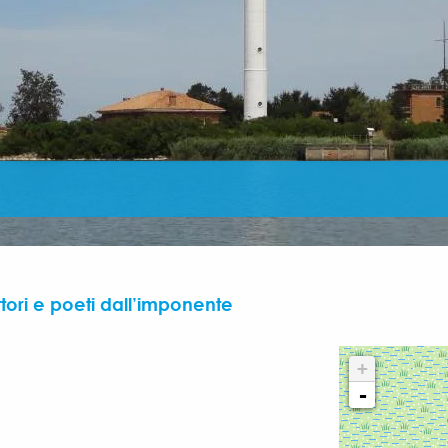
ttori e poeti dall’imponente
+
-