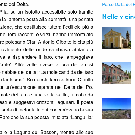
nto del Delta.
Parco Delta del 
 Pila, su un isolotto accessibile solo tramite
Nelle vici
n la lanterna posta alla sommità, una portata
ione, che costituisce tuttora l’edificio più a
he, nei loro racconti e versi, hanno immortalato
tore polesano Gian Antonio Cibotto lo cita più
 movimento delle onde sembrava aiutarlo a
va a risplendere il faro, che lampeggiava
nte”. Altre volte invece la luce del faro si
e nebbie del delta: “La mole candida del faro
un fantasma”. Su questo faro salirono Cibotto
e un’escursione ispirata nel Delta del Po.
ole del faro e, una volta salito, fu colto da
i e suggestivi orizzonti lagunari. Il poeta
 sorta di melodia in cui concorrevano la sua
Pare che la sua poesia intitolata “L’anguilla”
oa e la Laguna del Basson, mentre alle sue