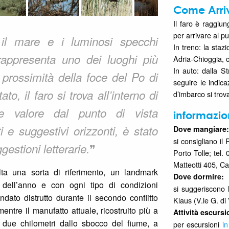
Come Arri
Il faro è raggiun
per arrivare al p
 il mare e i luminosi specchi
In treno: la staz
rappresenta uno dei luoghi più
Adria-Chioggia, c
In auto: dalla S
 prossimità della foce del Po di
seguire le indicaz
to, il faro si trova all’interno di
d’imbarco si trova
e valore dal punto di vista
informazio
i e suggestivi orizzonti, è stato
Dove mangiare:
si consigliano il
❞
gestioni letterarie.
Porto Tolle; tel
Matteotti 405, Ca
lta una sorta di riferimento, un landmark
Dove dormire:
di dell’anno e con ogni tipo di condizioni
si suggeriscono l
ndato distrutto durante il secondo conflitto
Klaus (V.le G. di 
mentre il manufatto attuale, ricostruito più a
Attività escursi
a due chilometri dallo sbocco del fiume, a
per escursioni
in