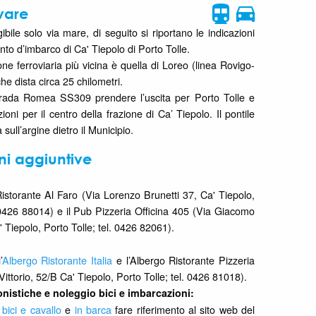
vare
gibile solo via mare, di seguito si riportano le indicazioni
unto d’imbarco di Ca' Tiepolo di Porto Tolle.
ione ferroviaria più vicina è quella di Loreo (linea Rovigo-
he dista circa 25 chilometri.
trada Romea SS309 prendere l’uscita per Porto Tolle e
ioni per il centro della frazione di Ca’ Tiepolo. Il pontile
 sull’argine dietro il Municipio.
ni aggiuntive
 Ristorante Al Faro (Via Lorenzo Brunetti 37, Ca' Tiepolo,
. 0426 88014) e il Pub Pizzeria Officina 405 (Via Giacomo
' Tiepolo, Porto Tolle; tel. 0426 82061).
’
Albergo Ristorante Italia
e l’Albergo Ristorante Pizzeria
Vittorio, 52/B Ca' Tiepolo, Porto Tolle; tel. 0426 81018).
onistiche e noleggio bici e imbarcazioni:
 bici e cavallo
e
in barca
fare riferimento al sito web del