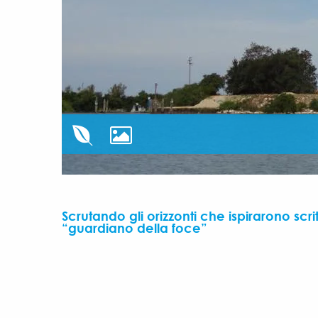
Scrutando gli orizzonti che ispirarono scri
“guardiano della foce”