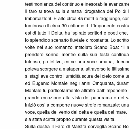
testimonianza del continuo e inesorabile avanzame
Il faro si trova sulla sinistra idrografica del Po di
imbarcazioni. È alto circa 45 metri e raggiunge, co
luminosa di circa 30 chilometri. L’imponente costruz
est di tutto il Delta, ha ispirato scrittori e poeti c
lo splendido scenario fluviale circostante. Lo scrit
volte nel suo romanzo intitolato Scano Boa: “Il
prendere sonno, mentre sulla sua testa continua
intenso, protettivo, come una voce umana, rincuora
poteva scorgere a malapena, attraverso le fittissim
si stagliava contro l’umidità scura del cielo come 
ed Eugenio Montale negli anni Cinquanta, durant
Montale fu particolarmente attratto dall’imponente m
grande emozione alla vista del panorama e dei vast
iniziò così a comporre nuove strofe romanzate: una
voce, quella del vento del delta e quella del mare. 
sia stata scritta proprio durante questa visita.
Sulla destra il Faro di Maistra sorveglia Scano B