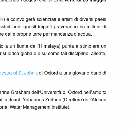
 e coinvolgerà scienziati e artisti di diversi paesi
simi anni questi impatti graveranno su milioni di
gire dalle proprie terre per mancanza d’acqua.
ato a un fiume dell’Himalaya) punta a stimolare un
si idrica globale e su come tali discipline, alleate,
estra of St John's
di Oxford a una giovane band di
herine Grasham dell'Università di Oxford nell’ambito
ti africani: Yohannes Zerihun (Direttore dell’African
ional Water Management Institute).