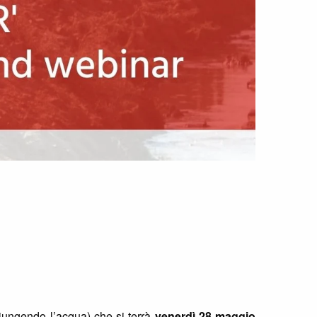
ungendo l’acqua) che si terrà
venerdì 28 maggio