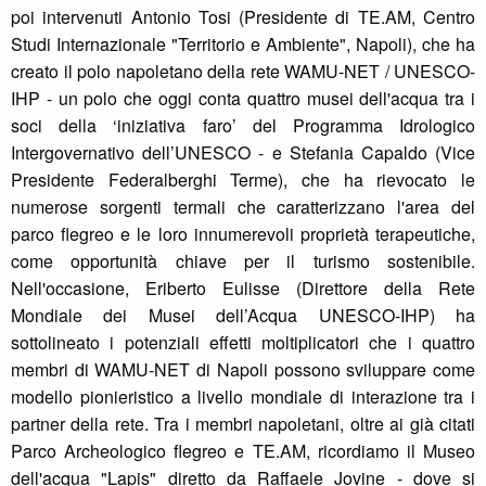
poi intervenuti Antonio Tosi (Presidente di TE.AM, Centro
Studi Internazionale "Territorio e Ambiente", Napoli), che ha
creato il polo napoletano della rete WAMU-NET / UNESCO-
IHP - un polo che oggi conta quattro musei dell'acqua tra i
soci della ‘iniziativa faro’ del Programma Idrologico
Intergovernativo dell’UNESCO - e Stefania Capaldo (Vice
Presidente Federalberghi Terme), che ha rievocato le
numerose sorgenti termali che caratterizzano l'area del
parco flegreo e le loro innumerevoli proprietà terapeutiche,
come opportunità chiave per il turismo sostenibile.
Nell'occasione, Eriberto Eulisse (Direttore della Rete
Mondiale dei Musei dell’Acqua UNESCO-IHP) ha
sottolineato i potenziali effetti moltiplicatori che i quattro
membri di WAMU-NET di Napoli possono sviluppare come
modello pionieristico a livello mondiale di interazione tra i
partner della rete. Tra i membri napoletani, oltre ai già citati
Parco Archeologico flegreo e TE.AM, ricordiamo il Museo
dell'acqua "Lapis" diretto da Raffaele Jovine - dove si