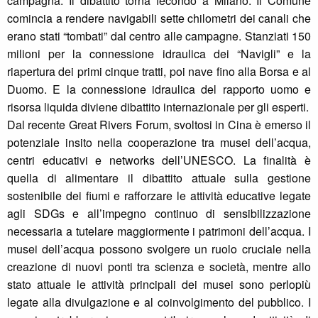
campagna. Il dibattito torna fecondo a Milano. Il Comune
comincia a rendere navigabili sette chilometri dei canali che
erano stati “tombati” dal centro alle campagne. Stanziati 150
milioni per la connessione idraulica dei “Navigli” e la
riapertura dei primi cinque tratti, poi nave fino alla Borsa e al
Duomo. E la connessione idraulica del rapporto uomo e
risorsa liquida diviene dibattito internazionale per gli esperti.
Dal recente Great Rivers Forum, svoltosi in Cina è emerso il
potenziale insito nella cooperazione tra musei dell’acqua,
centri educativi e networks dell’UNESCO. La finalità è
quella di alimentare il dibattito attuale sulla gestione
sostenibile dei fiumi e rafforzare le attività educative legate
agli SDGs e all’impegno continuo di sensibilizzazione
necessaria a tutelare maggiormente i patrimoni dell’acqua. I
musei dell’acqua possono svolgere un ruolo cruciale nella
creazione di nuovi ponti tra scienza e società, mentre allo
stato attuale le attività principali dei musei sono perlopiù
legate alla divulgazione e al coinvolgimento del pubblico. I