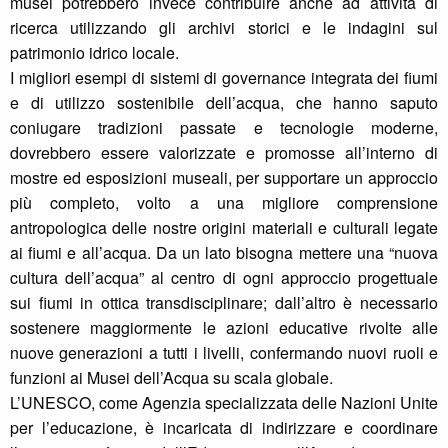
musei potrebbero invece contribuire anche ad attività di
ricerca utilizzando gli archivi storici e le indagini sul
patrimonio idrico locale.
I migliori esempi di sistemi di governance integrata dei fiumi
e di utilizzo sostenibile dell’acqua, che hanno saputo
coniugare tradizioni passate e tecnologie moderne,
dovrebbero essere valorizzate e promosse all’interno di
mostre ed esposizioni museali, per supportare un approccio
più completo, volto a una migliore comprensione
antropologica delle nostre origini materiali e culturali legate
ai fiumi e all’acqua. Da un lato bisogna mettere una “nuova
cultura dell’acqua” al centro di ogni approccio progettuale
sui fiumi in ottica transdisciplinare; dall’altro è necessario
sostenere maggiormente le azioni educative rivolte alle
nuove generazioni a tutti i livelli, confermando nuovi ruoli e
funzioni ai Musei dell’Acqua su scala globale.
L’UNESCO, come Agenzia specializzata delle Nazioni Unite
per l’educazione, è incaricata di indirizzare e coordinare