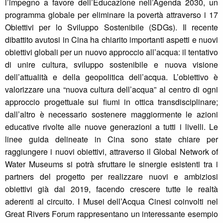
l’impegno a favore dell’Educazione nell’Agenda 2030, un
programma globale per eliminare la povertà attraverso i 17
Obiettivi per lo Sviluppo Sostenibile (SDGs). Il recente
dibattito avutosi in Cina ha chiarito importanti aspetti e nuovi
obiettivi globali per un nuovo approccio all’acqua: il tentativo
di unire cultura, sviluppo sostenibile e nuova visione
dell’attualità e della geopolitica dell’acqua. L’obiettivo è
valorizzare una “nuova cultura dell’acqua” al centro di ogni
approccio progettuale sui fiumi in ottica transdisciplinare;
dall’altro è necessario sostenere maggiormente le azioni
educative rivolte alle nuove generazioni a tutti i livelli. Le
linee guida delineate in Cina sono state chiare per
raggiungere i nuovi obiettivi, attraverso il Global Network of
Water Museums si potrà sfruttare le sinergie esistenti tra i
partners del progetto per realizzare nuovi e ambiziosi
obiettivi già dal 2019, facendo crescere tutte le realtà
aderenti al circuito. I Musei dell’Acqua Cinesi coinvolti nel
Great Rivers Forum rappresentano un interessante esempio