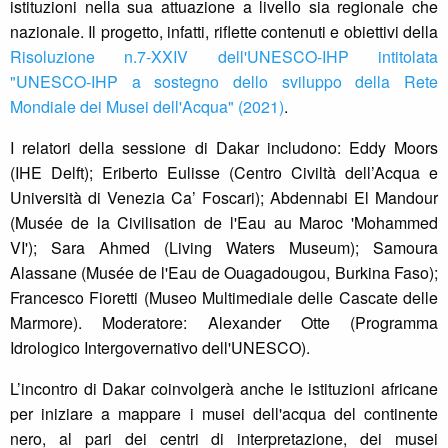
istituzioni nella sua attuazione a livello sia regionale che
nazionale. Il progetto, infatti, riflette contenuti e obiettivi della
Risoluzione n.7-XXIV dell'UNESCO-IHP intitolata
"UNESCO-IHP a sostegno dello sviluppo della Rete
Mondiale dei Musei dell'Acqua" (2021)
.
I relatori della sessione di Dakar includono: Eddy Moors
(IHE Delft); Eriberto Eulisse (Centro Civiltà dell’Acqua e
Università di Venezia Ca’ Foscari); Abdennabi El Mandour
(Musée de la Civilisation de l'Eau au Maroc 'Mohammed
VI'); Sara Ahmed (Living Waters Museum); Samoura
Alassane (Musée de l'Eau de Ouagadougou, Burkina Faso);
Francesco Fioretti (Museo Multimediale delle Cascate delle
Marmore). Moderatore: Alexander Otte (Programma
Idrologico Intergovernativo dell'UNESCO).
L’incontro di Dakar coinvolgerà anche le istituzioni africane
per iniziare a mappare i musei dell'acqua del continente
nero, al pari dei centri di interpretazione, dei musei