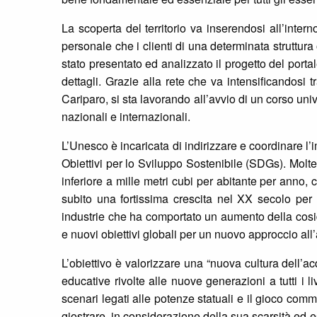
La scoperta del territorio va inserendosi all’inte
personale che i clienti di una determinata struttura
stato presentato ed analizzato il progetto del portal
dettagli. Grazie alla rete che va intensificandosi
Cariparo, si sta lavorando all’avvio di un corso uni
nazionali e internazionali.
L’Unesco è incaricata di indirizzare e coordinare 
Obiettivi per lo Sviluppo Sostenibile (SDGs). Molte 
inferiore a mille metri cubi per abitante per anno, 
subito una fortissima crescita nel XX secolo per l
industrie che ha comportato un aumento della cosid
e nuovi obiettivi globali per un nuovo approccio all’a
L’obiettivo è valorizzare una “nuova cultura dell’a
educative rivolte alle nuove generazioni a tutti i l
scenari legati alle potenze statuali e il gioco c
giostrare, in considerazione della sua scarsità ed 