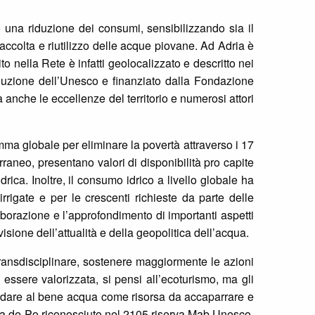
o una riduzione dei consumi, sensibilizzando sia il
raccolta e riutilizzo delle acque piovane. Ad Adria è
to nella Rete è infatti geolocalizzato e descritto nei
soluzione dell’Unesco e finanziato dalla Fondazione
 anche le eccellenze del territorio e numerosi attori
ma globale per eliminare la povertà attraverso i 17
rraneo, presentano valori di disponibilità pro capite
rica. Inoltre, il consumo idrico a livello globale ha
rrigate e per le crescenti richieste da parte delle
borazione e l’approfondimento di importanti aspetti
isione dell’attualità e della geopolitica dell’acqua.
 transdisciplinare, sostenere maggiormente le azioni
e essere valorizzata, si pensi all’ecoturismo, ma gli
ardare al bene acqua come risorsa da accaparrare e
elta de Po riconosciuto nel 2105 riserva Mab Unesco,