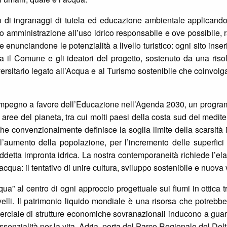
rno di ingranaggi di tutela ed educazione ambientale applicand
 o amministrazione all’uso idrico responsabile e ove possibile, 
e enunciandone le potenzialità a livello turistico: ogni sito inseri
 tra il Comune e gli ideatori del progetto, sostenuto da una ri
versitario legato all’Acqua e al Turismo sostenibile che coinvolga
l’impegno a favore dell’Educazione nell’Agenda 2030, un program
aree del pianeta, tra cui molti paesi della costa sud del medite
che convenzionalmente definisce la soglia limite della scarsità id
’aumento della popolazione, per l’incremento delle superfici i
detta impronta idrica. La nostra contemporaneità richiede l’ela
cqua: il tentativo di unire cultura, sviluppo sostenibile e nuova v
cqua” al centro di ogni approccio progettuale sui fiumi in ottica
ivelli. Il patrimonio liquido mondiale è una risorsa che potrebb
ommerciale di strutture economiche sovranazionali inducono a gu
essenzialità per la vita. Adria, porta del Parco Regionale del D