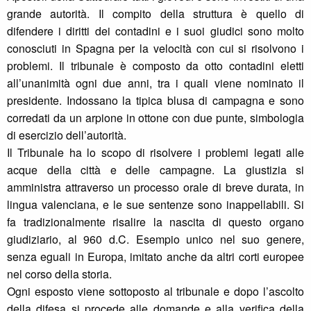
grande autorità. Il compito della struttura è quello di
difendere i diritti dei contadini e i suoi giudici sono molto
conosciuti in Spagna per la velocità con cui si risolvono i
problemi. Il tribunale è composto da otto contadini eletti
all’unanimità ogni due anni, tra i quali viene nominato il
presidente. Indossano la tipica blusa di campagna e sono
corredati da un arpione in ottone con due punte, simbologia
di esercizio dell’autorità.
Il Tribunale ha lo scopo di risolvere i problemi legati alle
acque della città e delle campagne. La giustizia si
amministra attraverso un processo orale di breve durata, in
lingua valenciana, e le sue sentenze sono inappellabili. Si
fa tradizionalmente risalire la nascita di questo organo
giudiziario, al 960 d.C. Esempio unico nel suo genere,
senza eguali in Europa, imitato anche da altri corti europee
nel corso della storia.
Ogni esposto viene sottoposto al tribunale e dopo l’ascolto
della difesa si procede alle domande e alla verifica della